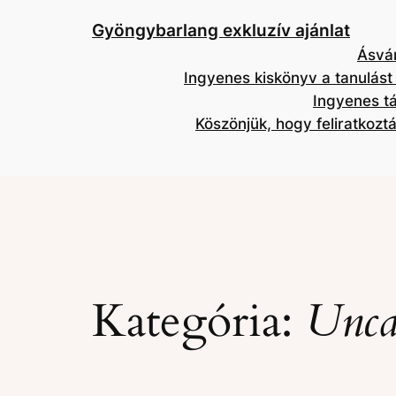
Gyöngybarlang exkluzív ajánlat
Ásván
Ingyenes kiskönyv a tanulást
Ingyenes tá
Köszönjük, hogy feliratkoztá
Kategória:
Unca