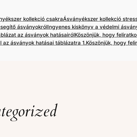
yékszer kollekció csakra
Ásványékszer kollekció stres
 segítő ásványokról
Ingyenes kiskönyv a védelmi ásván
blázat az ásványok hatásairól
Köszönjük, hogy feliratk
l az ásványok hatásai táblázatra 1.
Köszönjük, hogy feli
tegorized