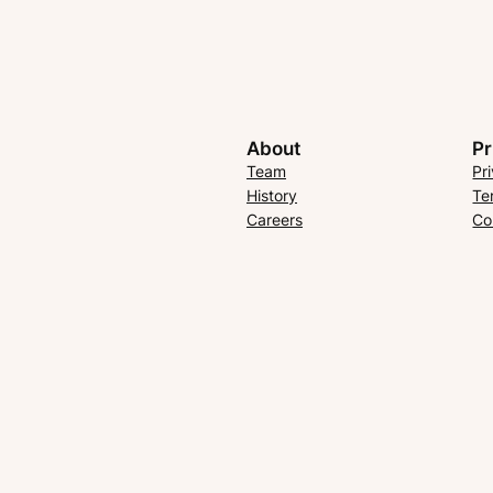
About
Pr
Team
Pr
History
Te
Careers
Co