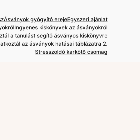
sz
Ásványok gyógyító ereje
Egyszeri ajánlat
yokról
Ingyenes kiskönyvek az ásványokról
oztál a tanulást segítő ásványos kiskönyvre
ratkoztál az ásványok hatásai táblázatra 2.
Stresszoldó karkötő csomag