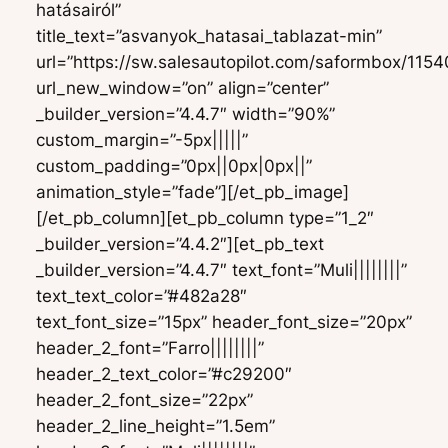
hatásairól”
title_text=”asvanyok_hatasai_tablazat-min”
url=”https://sw.salesautopilot.com/saformbox/115
url_new_window=”on” align=”center”
_builder_version=”4.4.7″ width=”90%”
custom_margin=”-5px|||||”
custom_padding=”0px||0px|0px||”
animation_style=”fade”][/et_pb_image]
[/et_pb_column][et_pb_column type=”1_2″
_builder_version=”4.4.2″][et_pb_text
_builder_version=”4.4.7″ text_font=”Muli||||||||”
text_text_color=”#482a28″
text_font_size=”15px” header_font_size=”20px”
header_2_font=”Farro||||||||”
header_2_text_color=”#c29200″
header_2_font_size=”22px”
header_2_line_height=”1.5em”