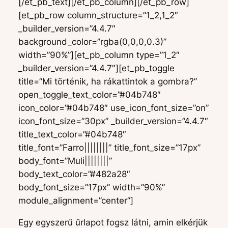
[/et_pb_text][/et_pb_column][/et_pb_row]
[et_pb_row column_structure=”1_2,1_2″
_builder_version=”4.4.7″
background_color=”rgba(0,0,0,0.3)”
width=”90%”][et_pb_column type=”1_2″
_builder_version=”4.4.7″][et_pb_toggle
title=”Mi történik, ha rákattintok a gombra?”
open_toggle_text_color=”#04b748″
icon_color=”#04b748″ use_icon_font_size=”on”
icon_font_size=”30px” _builder_version=”4.4.7″
title_text_color=”#04b748″
title_font=”Farro||||||||” title_font_size=”17px”
body_font=”Muli||||||||”
body_text_color=”#482a28″
body_font_size=”17px” width=”90%”
module_alignment=”center”]
Egy egyszerű űrlapot fogsz látni, amin elkérjük