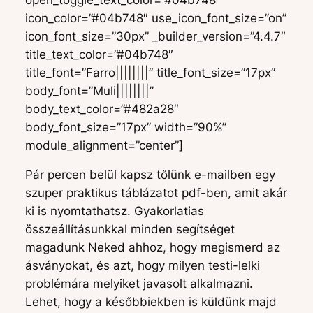
icon_color=”#04b748″ use_icon_font_size=”on”
icon_font_size=”30px” _builder_version=”4.4.7″
title_text_color=”#04b748″
title_font=”Farro||||||||” title_font_size=”17px”
body_font=”Muli||||||||”
body_text_color=”#482a28″
body_font_size=”17px” width=”90%”
module_alignment=”center”]
Pár percen belül kapsz tőlünk e-mailben egy
szuper praktikus táblázatot pdf-ben, amit akár
ki is nyomtathatsz. Gyakorlatias
összeállításunkkal minden segítséget
magadunk Neked ahhoz, hogy megismerd az
ásványokat, és azt, hogy milyen testi-lelki
problémára melyiket javasolt alkalmazni.
Lehet, hogy a későbbiekben is küldünk majd