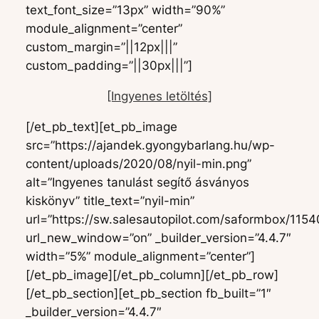
text_font_size=”13px” width=”90%”
module_alignment=”center”
custom_margin=”||12px|||”
custom_padding=”||30px|||”]
[Ingyenes letöltés]
[/et_pb_text][et_pb_image
src=”https://ajandek.gyongybarlang.hu/wp-
content/uploads/2020/08/nyil-min.png”
alt=”Ingyenes tanulást segítő ásványos
kiskönyv” title_text=”nyil-min”
url=”https://sw.salesautopilot.com/saformbox/115
url_new_window=”on” _builder_version=”4.4.7″
width=”5%” module_alignment=”center”]
[/et_pb_image][/et_pb_column][/et_pb_row]
[/et_pb_section][et_pb_section fb_built=”1″
_builder_version=”4.4.7″