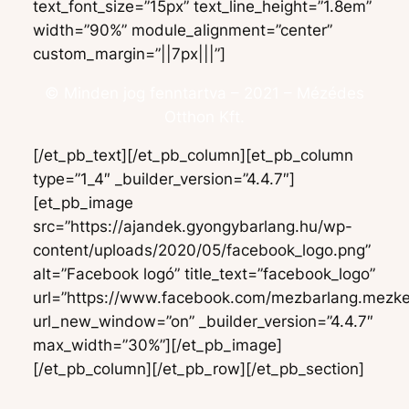
text_font_size=”15px” text_line_height=”1.8em”
width=”90%” module_alignment=”center”
custom_margin=”||7px|||”]
© Minden jog fenntartva – 2021 – Mézédes
Otthon Kft.
[/et_pb_text][/et_pb_column][et_pb_column
type=”1_4″ _builder_version=”4.4.7″]
[et_pb_image
src=”https://ajandek.gyongybarlang.hu/wp-
content/uploads/2020/05/facebook_logo.png”
alt=”Facebook logó” title_text=”facebook_logo”
url=”https://www.facebook.com/mezbarlang.mezke
url_new_window=”on” _builder_version=”4.4.7″
max_width=”30%”][/et_pb_image]
[/et_pb_column][/et_pb_row][/et_pb_section]