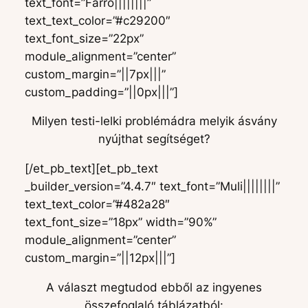
text_font=”Farro||||||||”
text_text_color=”#c29200″
text_font_size=”22px”
module_alignment=”center”
custom_margin=”||7px|||”
custom_padding=”||0px|||”]
Milyen testi-lelki problémádra melyik ásvány
nyújthat segítséget?
[/et_pb_text][et_pb_text
_builder_version=”4.4.7″ text_font=”Muli||||||||”
text_text_color=”#482a28″
text_font_size=”18px” width=”90%”
module_alignment=”center”
custom_margin=”||12px|||”]
A választ megtudod ebből az ingyenes
összefoglaló táblázatból: