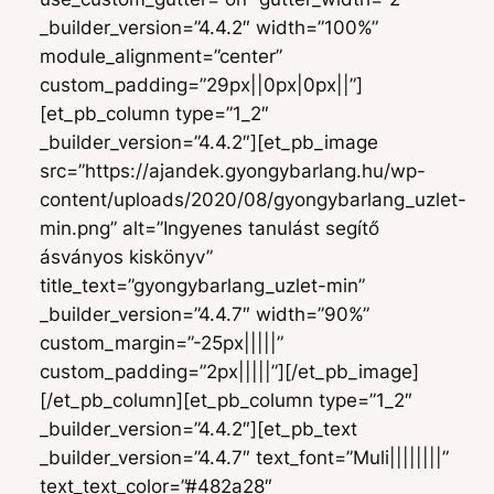
_builder_version=”4.4.2″ width=”100%”
module_alignment=”center”
custom_padding=”29px||0px|0px||”]
[et_pb_column type=”1_2″
_builder_version=”4.4.2″][et_pb_image
src=”https://ajandek.gyongybarlang.hu/wp-
content/uploads/2020/08/gyongybarlang_uzlet-
min.png” alt=”Ingyenes tanulást segítő
ásványos kiskönyv”
title_text=”gyongybarlang_uzlet-min”
_builder_version=”4.4.7″ width=”90%”
custom_margin=”-25px|||||”
custom_padding=”2px|||||”][/et_pb_image]
[/et_pb_column][et_pb_column type=”1_2″
_builder_version=”4.4.2″][et_pb_text
_builder_version=”4.4.7″ text_font=”Muli||||||||”
text_text_color=”#482a28″