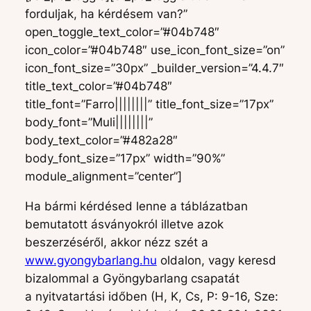
forduljak, ha kérdésem van?”
open_toggle_text_color=”#04b748″
icon_color=”#04b748″ use_icon_font_size=”on”
icon_font_size=”30px” _builder_version=”4.4.7″
title_text_color=”#04b748″
title_font=”Farro||||||||” title_font_size=”17px”
body_font=”Muli||||||||”
body_text_color=”#482a28″
body_font_size=”17px” width=”90%”
module_alignment=”center”]
Ha bármi kérdésed lenne a táblázatban
bemutatott ásványokról illetve azok
beszerzéséről, akkor nézz szét a
www.gyongybarlang.hu
oldalon, vagy keresd
bizalommal a Gyöngybarlang csapatát
a nyitvatartási időben (H, K, Cs, P: 9-16, Sze: