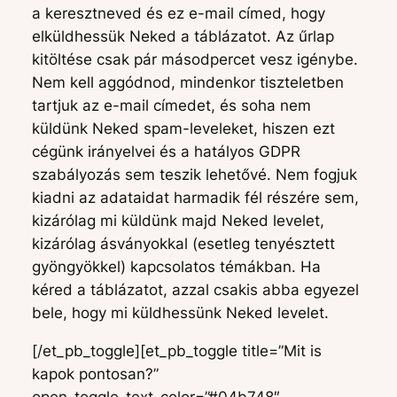
a keresztneved és ez e-mail címed, hogy
elküldhessük Neked a táblázatot. Az űrlap
kitöltése csak pár másodpercet vesz igénybe.
Nem kell aggódnod, mindenkor tiszteletben
tartjuk az e-mail címedet, és soha nem
küldünk Neked spam-leveleket, hiszen ezt
cégünk irányelvei és a hatályos GDPR
szabályozás sem teszik lehetővé. Nem fogjuk
kiadni az adataidat harmadik fél részére sem,
kizárólag mi küldünk majd Neked levelet,
kizárólag ásványokkal (esetleg tenyésztett
gyöngyökkel) kapcsolatos témákban. Ha
kéred a táblázatot, azzal csakis abba egyezel
bele, hogy mi küldhessünk Neked levelet.
[/et_pb_toggle][et_pb_toggle title=”Mit is
kapok pontosan?”
open_toggle_text_color=”#04b748″