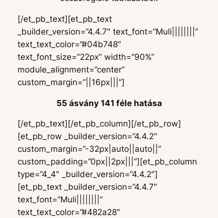
[/et_pb_text][et_pb_text
_builder_version=”4.4.7″ text_font=”Muli||||||||”
text_text_color=”#04b748″
text_font_size=”22px” width=”90%”
module_alignment=”center”
custom_margin=”||16px|||”]
55 ásvány 141 féle hatása
[/et_pb_text][/et_pb_column][/et_pb_row]
[et_pb_row _builder_version=”4.4.2″
custom_margin=”-32px|auto||auto||”
custom_padding=”0px||2px|||”][et_pb_column
type=”4_4″ _builder_version=”4.4.2″]
[et_pb_text _builder_version=”4.4.7″
text_font=”Muli||||||||”
text_text_color=”#482a28″