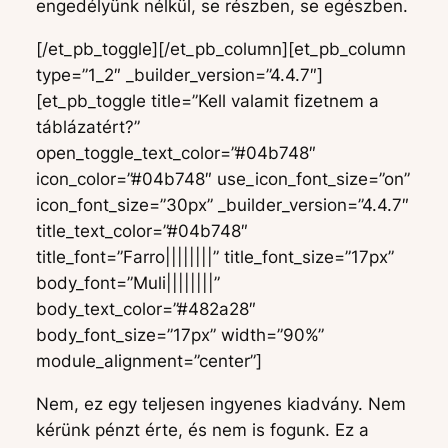
engedélyünk nélkül, se részben, se egészben.
[/et_pb_toggle][/et_pb_column][et_pb_column
type=”1_2″ _builder_version=”4.4.7″]
[et_pb_toggle title=”Kell valamit fizetnem a
táblázatért?”
open_toggle_text_color=”#04b748″
icon_color=”#04b748″ use_icon_font_size=”on”
icon_font_size=”30px” _builder_version=”4.4.7″
title_text_color=”#04b748″
title_font=”Farro||||||||” title_font_size=”17px”
body_font=”Muli||||||||”
body_text_color=”#482a28″
body_font_size=”17px” width=”90%”
module_alignment=”center”]
Nem, ez egy teljesen ingyenes kiadvány. Nem
kérünk pénzt érte, és nem is fogunk. Ez a