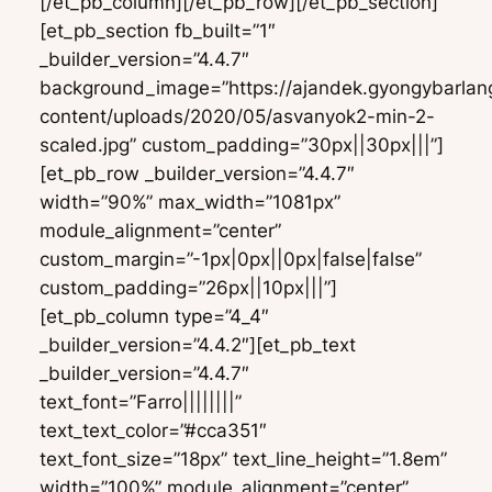
[/et_pb_column][/et_pb_row][/et_pb_section]
[et_pb_section fb_built=”1″
_builder_version=”4.4.7″
background_image=”https://ajandek.gyongybarlan
content/uploads/2020/05/asvanyok2-min-2-
scaled.jpg” custom_padding=”30px||30px|||”]
[et_pb_row _builder_version=”4.4.7″
width=”90%” max_width=”1081px”
module_alignment=”center”
custom_margin=”-1px|0px||0px|false|false”
custom_padding=”26px||10px|||”]
[et_pb_column type=”4_4″
_builder_version=”4.4.2″][et_pb_text
_builder_version=”4.4.7″
text_font=”Farro||||||||”
text_text_color=”#cca351″
text_font_size=”18px” text_line_height=”1.8em”
width=”100%” module_alignment=”center”