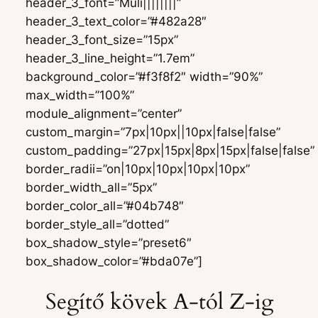
header_3_font=”Muli||||||||”
header_3_text_color=”#482a28″
header_3_font_size=”15px”
header_3_line_height=”1.7em”
background_color=”#f3f8f2″ width=”90%”
max_width=”100%”
module_alignment=”center”
custom_margin=”7px|10px||10px|false|false”
custom_padding=”27px|15px|8px|15px|false|false”
border_radii=”on|10px|10px|10px|10px”
border_width_all=”5px”
border_color_all=”#04b748″
border_style_all=”dotted”
box_shadow_style=”preset6″
box_shadow_color=”#bda07e”]
Segítő kövek A-tól Z-ig