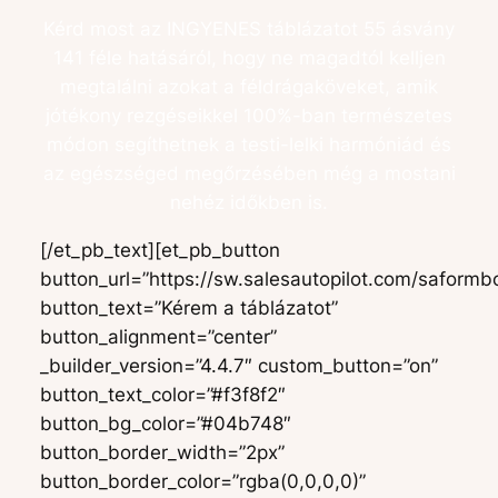
Kérd most az INGYENES táblázatot 55 ásvány
141 féle hatásáról, hogy ne magadtól kelljen
megtalálni azokat a féldrágaköveket, amik
jótékony rezgéseikkel 100%-ban természetes
módon segíthetnek a testi-lelki harmóniád és
az egészséged megőrzésében még a mostani
nehéz időkben is.
[/et_pb_text][et_pb_button
button_url=”https://sw.salesautopilot.com/safor
button_text=”Kérem a táblázatot”
button_alignment=”center”
_builder_version=”4.4.7″ custom_button=”on”
button_text_color=”#f3f8f2″
button_bg_color=”#04b748″
button_border_width=”2px”
button_border_color=”rgba(0,0,0,0)”