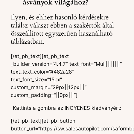
ásványok világához?
Ilyen, és ehhez hasonló kérdésekre
találsz választ ebben a szakértők által
összeállított egyszerűen használható
táblázatban.
[/et_pb_text][et_pb_text
_builder_version=”4.4.7″ text_font=”Muli||||||||”
text_text_color=”#482a28″
text_font_size=”15px”
custom_margin=”29px||12px|||”
custom_padding=”||0px|||”]
Kattints a gombra az INGYENES kiadványért:
[/et_pb_text][et_pb_button
button_url=”https://sw.salesautopilot.com/safor