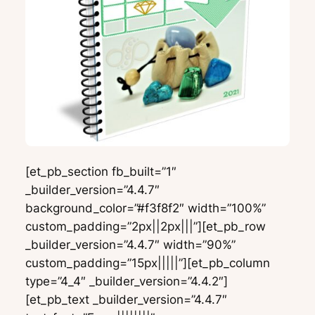
[et_pb_section fb_built=”1″
_builder_version=”4.4.7″
background_color=”#f3f8f2″ width=”100%”
custom_padding=”2px||2px|||”][et_pb_row
_builder_version=”4.4.7″ width=”90%”
custom_padding=”15px|||||”][et_pb_column
type=”4_4″ _builder_version=”4.4.2″]
[et_pb_text _builder_version=”4.4.7″