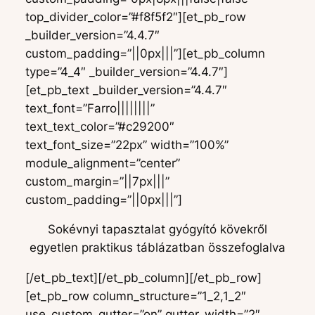
top_divider_color=”#f8f5f2″][et_pb_row
_builder_version=”4.4.7″
custom_padding=”||0px|||”][et_pb_column
type=”4_4″ _builder_version=”4.4.7″]
[et_pb_text _builder_version=”4.4.7″
text_font=”Farro||||||||”
text_text_color=”#c29200″
text_font_size=”22px” width=”100%”
module_alignment=”center”
custom_margin=”||7px|||”
custom_padding=”||0px|||”]
Sokévnyi tapasztalat gyógyító kövekről
egyetlen praktikus táblázatban összefoglalva
[/et_pb_text][/et_pb_column][/et_pb_row]
[et_pb_row column_structure=”1_2,1_2″
use_custom_gutter=”on” gutter_width=”2″