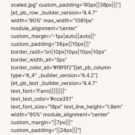
scaled.jpg” custom_padding=”40px||38px|||”]
[et_pb_row _builder_version=”4.4.7″
width=”90%” max_width=”1081px”
module_alignment=”center”
custom_margin=”-1px|auto||auto||”
custom_padding=”26px||10px|||”
border_radii=”on|10px|10px|10px|10px”
border_width_all=”3px”
border_color_all=”#f8f5f2″][et_pb_column
type=”4_4″ _builder_version=”4.4.2″]
[et_pb_text _builder_version=”4.4.7″
text_font=”Farro||||||||”
text_text_color=”#cca351″
text_font_size=”18px” text_line_height=”1.8em”
width=”95%” module_alignment=”center”
custom_margin=”||7px|||”
custom_padding=”||24px|||”]