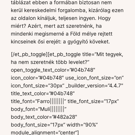
táblázat ebben a formában biztosan nem
kerül kereskedelmi forgalomba, kizárólag ezen
az oldalon kínáljuk, teljesen ingyen. Hogy
miért? Azért, mert azt szeretnénk, ha
mindenki megismerné a Föld mélye rejtett
kincseinek ősi erejét: a gyógyító köveket.
[/et_pb_toggle][et_pb_toggle title=”Mit tegyek,
ha nem szeretnék több levelet?”
open_toggle_text_color=”#04b748″
icon_color=”#04b748″ use_icon_font_size=”on”
icon_font_size=”30px” _builder_version=”4.4.7″
title_text_color=”#04b748″
title_font=”Farro||||||||” title_font_size=”17px”
body_font=”Muli||||||||”
body_text_color=”#482a28″
body_font_size=”17px” width=”90%”
module_alignment=”center”]