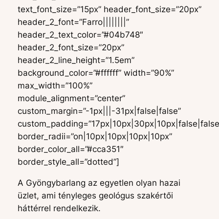
text_font_size=”15px” header_font_size=”20px”
header_2_font=”Farro||||||||”
header_2_text_color=”#04b748″
header_2_font_size=”20px”
header_2_line_height=”1.5em”
background_color=”#ffffff” width=”90%”
max_width=”100%”
module_alignment=”center”
custom_margin=”-1px|||-31px|false|false”
custom_padding=”17px|10px|30px|10px|false|false
border_radii=”on|10px|10px|10px|10px”
border_color_all=”#cca351″
border_style_all=”dotted”]
A Gyöngybarlang az egyetlen olyan hazai
üzlet, ami tényleges geológus szakértői
háttérrel rendelkezik.