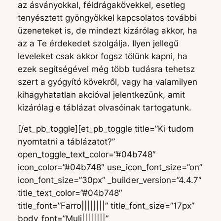
az ásványokkal, féldrágakövekkel, esetleg
tenyésztett gyöngyökkel kapcsolatos további
üzeneteket is, de mindezt kizárólag akkor, ha
az a Te érdekedet szolgálja. Ilyen jellegű
leveleket csak akkor fogsz tőlünk kapni, ha
ezek segítségével még több tudásra tehetsz
szert a gyógyító kövekről, vagy ha valamilyen
kihagyhatatlan akcióval jelentkezünk, amit
kizárólag e táblázat olvasóinak tartogatunk.
[/et_pb_toggle][et_pb_toggle title=”Ki tudom
nyomtatni a táblázatot?”
open_toggle_text_color=”#04b748″
icon_color=”#04b748″ use_icon_font_size=”on”
icon_font_size=”30px” _builder_version=”4.4.7″
title_text_color=”#04b748″
title_font=”Farro||||||||” title_font_size=”17px”
body_font=”Muli||||||||”