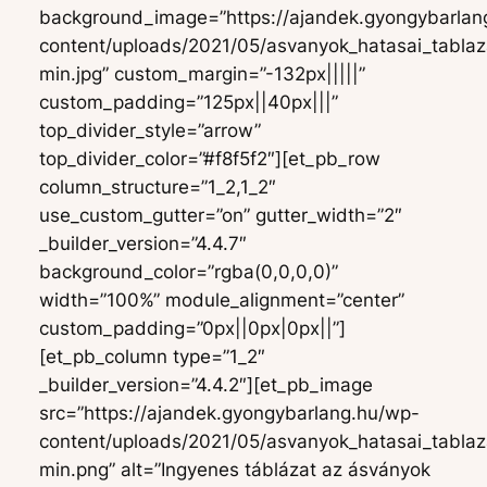
background_image=”https://ajandek.gyongybarlan
content/uploads/2021/05/asvanyok_hatasai_tablaz
min.jpg” custom_margin=”-132px|||||”
custom_padding=”125px||40px|||”
top_divider_style=”arrow”
top_divider_color=”#f8f5f2″][et_pb_row
column_structure=”1_2,1_2″
use_custom_gutter=”on” gutter_width=”2″
_builder_version=”4.4.7″
background_color=”rgba(0,0,0,0)”
width=”100%” module_alignment=”center”
custom_padding=”0px||0px|0px||”]
[et_pb_column type=”1_2″
_builder_version=”4.4.2″][et_pb_image
src=”https://ajandek.gyongybarlang.hu/wp-
content/uploads/2021/05/asvanyok_hatasai_tablaz
min.png” alt=”Ingyenes táblázat az ásványok