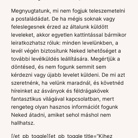
Megnyugtatunk, mi nem fogjuk teleszemetelni
a postaládádat. De ha mégis soknak vagy
feleslegesnek érzed az általunk küldött
leveleket, akkor egyetlen kattintással bármikor
leiratkozhatsz róluk: minden levelünkben, a
levél végén biztosítunk Neked lehetőséget a
további levélküldés leállítására. Megértjük a
döntésed, és nem fogunk semmit sem
kérdezni vagy újabb levelet küldeni. De mi azt
szeretnénk, ha velünk maradnál, és követnéd
híreinket az ásványok és féldrágakövek
fantasztikus világával kapcsolatban, mert
rengeteg olyan hasznos információt fogunk
Neked átadni, amiket sehol máshol nem
hallhatsz.
[/et_pb_toggle][et_pb_toggle title=”Kihez