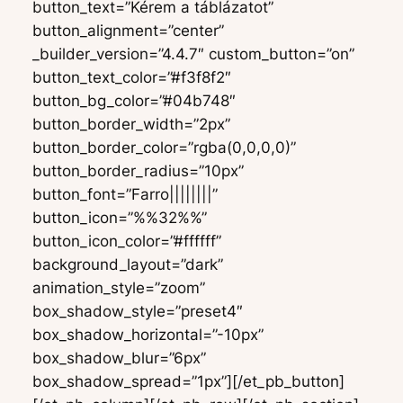
button_text=”Kérem a táblázatot”
button_alignment=”center”
_builder_version=”4.4.7″ custom_button=”on”
button_text_color=”#f3f8f2″
button_bg_color=”#04b748″
button_border_width=”2px”
button_border_color=”rgba(0,0,0,0)”
button_border_radius=”10px”
button_font=”Farro||||||||”
button_icon=”%%32%%”
button_icon_color=”#ffffff”
background_layout=”dark”
animation_style=”zoom”
box_shadow_style=”preset4″
box_shadow_horizontal=”-10px”
box_shadow_blur=”6px”
box_shadow_spread=”1px”][/et_pb_button]