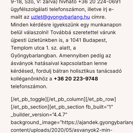
9-18, Szo, V: zárva) hívható +36 20 224-0691
ügyfélszolgálati telefonszámon, illetve írj e-
mailt az
uzlet@gyongybarlang.hu
címre.
Minden kérdésre igyekszünk egy munkanapon
belül válaszolni! Továbbá szeretettel várunk
újpesti üzletünkben is, a 1041 Budapest,
Templom utca 1. sz. alatt, a
Gyöngybarlangban. Amennyiben pedig az
ásványok hatásaival kapcsolatban lenne
kérdésed, fordulj bátran holisztikus tanácsadó
kolléganőnkhöz a
+36 20 223-9748
telefonszámon.
[/et_pb_toggle][/et_pb_column][/et_pb_row]
[/et_pb_section][et_pb_section fb_built=”1″
_builder_version=”4.4.7″
background_image=”https://ajandek.gyongybarlan
content/uploads/2020/05/asvanyok2-min-