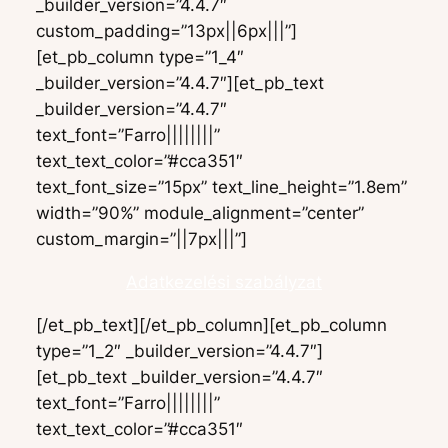
_builder_version=”4.4.7″
custom_padding=”13px||6px|||”]
[et_pb_column type=”1_4″
_builder_version=”4.4.7″][et_pb_text
_builder_version=”4.4.7″
text_font=”Farro||||||||”
text_text_color=”#cca351″
text_font_size=”15px” text_line_height=”1.8em”
width=”90%” module_alignment=”center”
custom_margin=”||7px|||”]
Adatkezelési szabályzat
[/et_pb_text][/et_pb_column][et_pb_column
type=”1_2″ _builder_version=”4.4.7″]
[et_pb_text _builder_version=”4.4.7″
text_font=”Farro||||||||”
text_text_color=”#cca351″