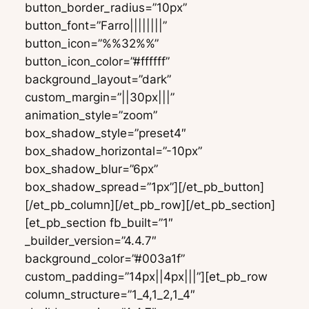
button_border_radius=”10px”
button_font=”Farro||||||||”
button_icon=”%%32%%”
button_icon_color=”#ffffff”
background_layout=”dark”
custom_margin=”||30px|||”
animation_style=”zoom”
box_shadow_style=”preset4″
box_shadow_horizontal=”-10px”
box_shadow_blur=”6px”
box_shadow_spread=”1px”][/et_pb_button]
[/et_pb_column][/et_pb_row][/et_pb_section]
[et_pb_section fb_built=”1″
_builder_version=”4.4.7″
background_color=”#003a1f”
custom_padding=”14px||4px|||”][et_pb_row
column_structure=”1_4,1_2,1_4″