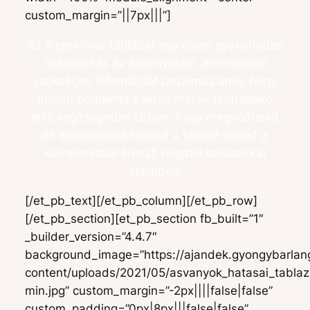
custom_margin=”||7px|||”]
Ez a praktikus táblázat egy olyan gyakorlatias
összeállítás az ásványokról, ami minden
szükséges információt tartalmaz arról, hogy
milyen probléma esetén melyik féldrágakő
lesz segítségedre abban, hogy megvédhesd
és ellenállóbbá tehesd a tested-lelked a
környezetből érkező negatív hatásokkal
szemben.
[/et_pb_text][/et_pb_column][/et_pb_row]
[/et_pb_section][et_pb_section fb_built=”1″
_builder_version=”4.4.7″
background_image=”https://ajandek.gyongybarlan
content/uploads/2021/05/asvanyok_hatasai_tablaz
min.jpg” custom_margin=”-2px||||false|false”
custom_padding=”0px|8px|||false|false”