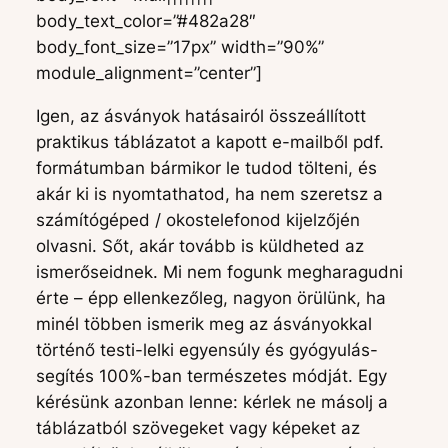
body_text_color=”#482a28″
body_font_size=”17px” width=”90%”
module_alignment=”center”]
Igen, az ásványok hatásairól összeállított
praktikus táblázatot a kapott e-mailből pdf.
formátumban bármikor le tudod tölteni, és
akár ki is nyomtathatod, ha nem szeretsz a
számítógéped / okostelefonod kijelzőjén
olvasni. Sőt, akár tovább is küldheted az
ismerőseidnek. Mi nem fogunk megharagudni
érte – épp ellenkezőleg, nagyon örülünk, ha
minél többen ismerik meg az ásványokkal
történő testi-lelki egyensúly és gyógyulás-
segítés 100%-ban természetes módját. Egy
kérésünk azonban lenne: kérlek ne másolj a
táblázatból szövegeket vagy képeket az