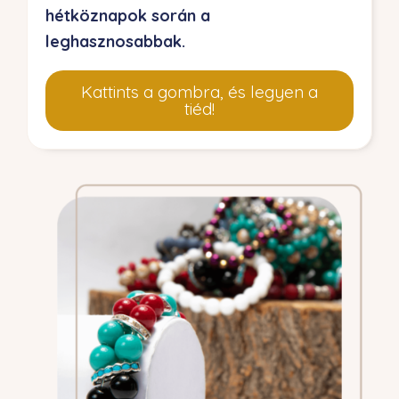
hétköznapok során a
leghasznosabbak.
Kattints a gombra, és legyen a
tiéd!