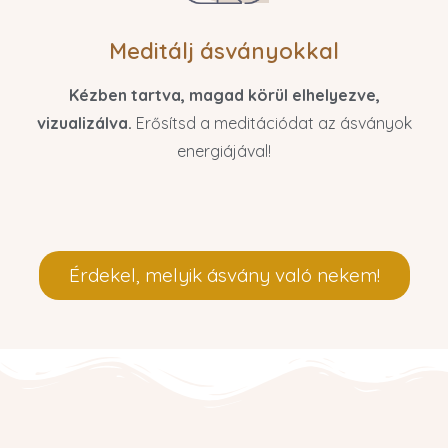
Meditálj ásványokkal
Kézben tartva, magad körül elhelyezve,
vizualizálva.
Erősítsd a meditációdat az ásványok
energiájával!
Érdekel, melyik ásvány való nekem!