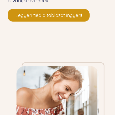
ásványkedvelőnek.
Legyen tiéd a táblázat ingyen!