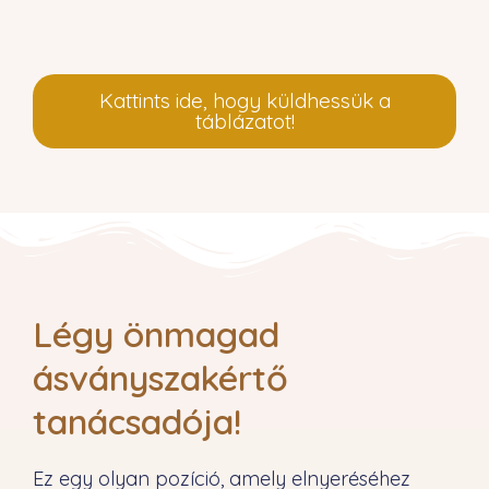
Kattints ide, hogy küldhessük a
táblázatot!
Légy önmagad
ásványszakértő
tanácsadója!
Ez egy olyan pozíció, amely elnyeréséhez