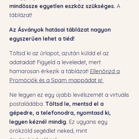
mindössze egyetlen eszköz szükséges.
A
táblázat!
Az Ásványok hatásai táblázat nagyon
egyszerűen lehet a tiéd!
Töltsd ki az űrlapot, azután küldd el az
adataidat!
Figyeld a leveleidet, mert
hamarosan érkezik a táblázat!
Ellenőrizd a
Promóciók és a Spam mappádat is!
Ne legyen ez egy újabb levélszemét a virtuális
postaládába.
Töltsd le, mentsd el a
gépedre, a telefonodra, nyomtasd ki,
legyen kéznél mindig.
Ez ugyanis egy
örökzöld segédlet neked, mint