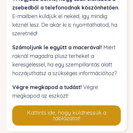
zsebedből a telefonodnak köszönhetően.
E-mailben küldjük el neked, így mindig
kéznél lesz. De akár ki is nyomtathatod, ha
szeretnéd!
Számoljunk le együtt a macerával!
Miért
raknál magadra plusz terheket a
keresgéléssel, ha egy szempillantás alatt
hozzájuthatsz a szükséges információhoz?
Végre megkapod a tudást!
Végre
megkapod az eszközt!
Kattints ide, hogy küldhessük a
táblázatot!