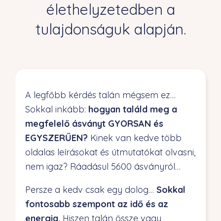
élethelyzetedben a
tulajdonságuk alapján.
A legfőbb kérdés talán mégsem ez…
Sokkal inkább:
hogyan találd meg a
megfelelő ásványt GYORSAN és
EGYSZERŰEN?
Kinek van kedve több
oldalas leírásokat és útmutatókat olvasni,
nem igaz? Ráadásul 5600 ásványról…
Persze a kedv csak egy dolog…
Sokkal
fontosabb szempont az idő és az
energia.
Hiszen talán össze vagy